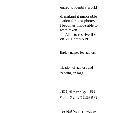
Log files must be referenced to identify world
names from IDs
Old log files are deleted, making it impossible
to identify world information for past photos
If worlds are deleted, it becomes impossible to
identify where photos were taken
Using unofficial VRChat APIs to resolve IDs
puts unnecessary load on VRChat's API
servers
Therefore, we request adding display names for authors 
and worlds to the metadata [*].
This would enable direct identification of authors and 
worlds from photos without depending on logs.
Japanese:
build 1674 open-beta 以降、写真を撮ったときに撮影
者と撮影したワールドがメタデータとして記録され
るようになりました。
しかし、現在のメタデータには機械的な ID のみが