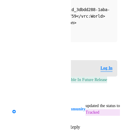
.0/">
      <vrc:World>wrld_3dbdd288-1aba-
4202-bf6b-211b47429f59</vrc:World>
    </rdf:Description>
  </rdf:RDF>
</x:xmpmeta>
July 27, 2025
Log in to leave a comment
Log In
This post was marked as
Available In Future Release
Reply
·
·
August 1, 2025
updated the status to
Tupper - VRChat Head of Community
Tracked
Reply
2
likes
·
·
July 28, 2025