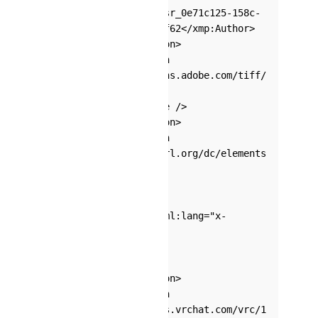
      <xmp:Author>usr_0e71c125-158c-
41e0-b04a-97e7e6d22f62</xmp:Author>
    </rdf:Description>
    <rdf:Description 
xmlns:tiff="http://ns.adobe.com/tiff/
1.0/">
      <tiff:DateTime />
    </rdf:Description>
    <rdf:Description 
xmlns:dc="http://purl.org/dc/elements
/1.1/">
      <dc:title>
        <rdf:Alt>
          <rdf:li xml:lang="x-
default"></rdf:li>
        </rdf:Alt>
      </dc:title>
    </rdf:Description>
    <rdf:Description 
xmlns:vrc="http://ns.vrchat.com/vrc/1