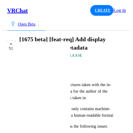
VRChat
Log in
CREATE
Open Beta
[1675 beta] [feat-req] Add display
names to picture metadata
51
AVAILABLE IN FUTURE RELEASE
kobi32768
English:
Since build 1674 open-beta, pictures taken with the in-
app Camera now have metadata for the author of the 
photo and the world that it was taken in.
However, the current metadata only contains machine-
readable IDs, which are not in a human-readable format.
The current implementation has the following issues: