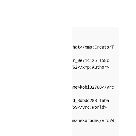
Note:
[*] Expected format example:
...
<xmp:CreatorTool>VRChat</xmp:CreatorT
ool>
      <xmp:Author>usr_0e71c125-158c-
41e0-b04a-97e7e6d22f62</xmp:Author>
...
<vrc:AuthorDisplayName>kobi32768</vrc
:AuthorDisplayName>
      <vrc:World>wrld_3dbdd288-1aba-
4202-bf6b-211b47429f59</vrc:World>
<vrc:WorldDisplayName>nekoroom</vrc:W
orldDisplayName>
...