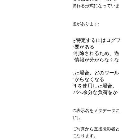
含まれており、人間が読み取れる形式になっていま
せん。
現在のままでは以下の問題点があります:
ID からワールド名を特定するにはログフ
ァイルを参照する必要がある
古いログファイルは削除されるため、過
去の写真のワールド情報が分からなくな
る
ワールドが削除された場合、どのワール
ドで撮影されたか分からなくなる
非公式の VRChat API を使用した場合、
VRChat の API サーバへ余分な負荷をか
けてしまう
そこで、撮影者とワールドの表示名をメタデータに
追加することを要望します [*]。
これによりログに依存せずに写真から直接撮影者と
ワールドが把握できるようになります。