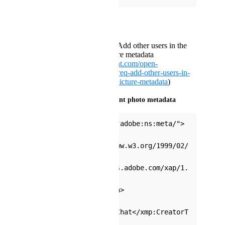
Related canny:
[1675 beta] [feat-req] Add other users in the
same instance to picture metadata
(
https://feedback.vrchat.com/open-
beta/p/1675-beta-feat-req-add-other-users-in-
the-same-instance-to-picture-metadata
)
Reference: Example of current photo metadata
<x:xmpmeta xmlns:x="adobe:ns:meta/">
  <rdf:RDF 
xmlns:rdf="http://www.w3.org/1999/02/
22-rdf-syntax-ns#" 
xmlns:xmp="http://ns.adobe.com/xap/1.
0/">
    <rdf:Description>
<xmp:CreatorTool>VRChat</xmp:CreatorT
ool>